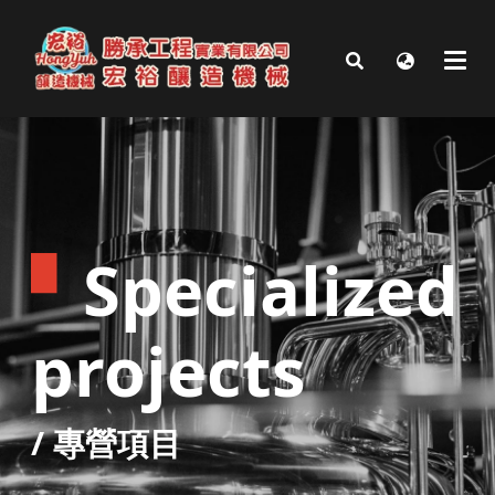
▘
Specialized
projects
/
專營項目