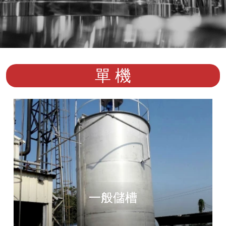
單 機
一般儲槽