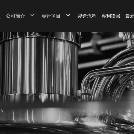
頁
公司簡介
專營項目
製造流程
專利證書
最
公司簡介及理念
系統
公司實績
單機
設計優點
一般儲槽
炒麥機
一噸移動桶
NK蒸煮罐
酵母設備
隧道型麴室
醬油立式過濾機
圓盤麴室
蒸煮調配鍋
發酵槽區
冰水及鹽水
壓榨區