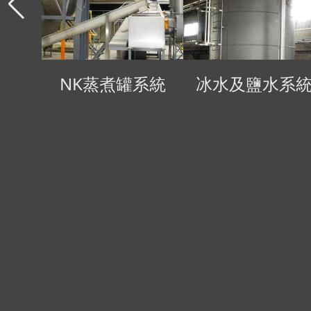
NK蒸煮罐系統
冰水及鹽水系